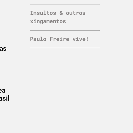
Insultos & outros
xingamentos
Paulo Freire vive!
 as
ea
sil