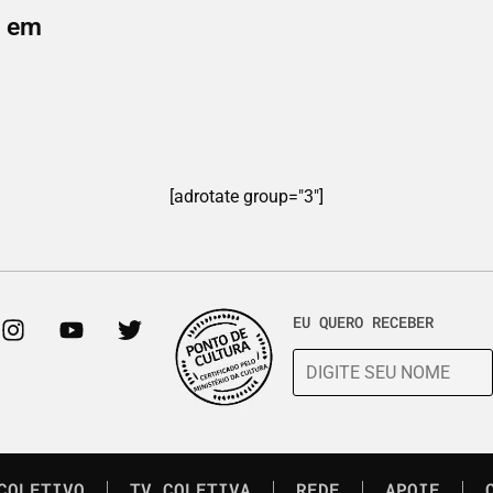
o em
[adrotate group="3"]
EU QUERO RECEBER
COLETIVO
TV COLETIVA
REDE
APOIE