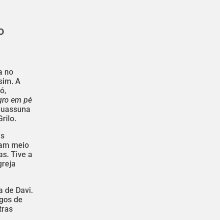
o
a no
sim. A
ó,
gro em pé
Suassuna
rilo.
as
ram meio
s. Tive a
greja
a de Davi.
igos de
tras