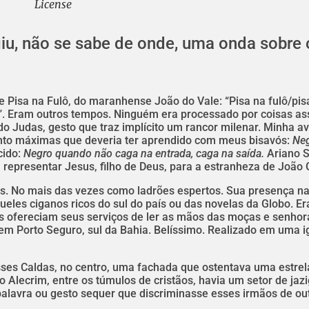
License
iu, não se sabe de onde, uma onda sobre 
 Pisa na Fulô, do maranhense João do Vale: “Pisa na fulô/pis
”. Eram outros tempos. Ninguém era processado por coisas as
 Judas, gesto que traz implícito um rancor milenar. Minha av
nto máximas que deveria ter aprendido com meus bisavós:
Ne
cido:
Negro quando não caga na entrada, caga na saída.
Ariano 
epresentar Jesus, filho de Deus, para a estranheza de João G
s. No mais das vezes como ladrões espertos. Sua presença n
eles ciganos ricos do sul do país ou das novelas da Globo. E
s ofereciam seus serviços de ler as mãos das moças e senhora
m Porto Seguro, sul da Bahia. Belíssimo. Realizado em uma i
sses Caldas, no centro, uma fachada que ostentava uma estrel
 Alecrim, entre os túmulos de cristãos, havia um setor de jaz
palavra ou gesto sequer que discriminasse esses irmãos de ou