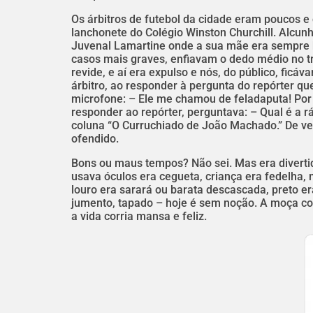
Os árbitros de futebol da cidade eram poucos e 
lanchonete do Colégio Winston Churchill. Alcun
Juvenal Lamartine onde a sua mãe era sempre b
casos mais graves, enfiavam o dedo médio no t
revide, e aí era expulso e nós, do público, fic
árbitro, ao responder à pergunta do repórter q
microfone: – Ele me chamou de feladaputa! Por 
responder ao repórter, perguntava: – Qual é a r
coluna “O Curruchiado de João Machado.” De vez
ofendido.
Bons ou maus tempos? Não sei. Mas era divert
usava óculos era cegueta, criança era fedelha, 
louro era sarará ou barata descascada, preto er
jumento, tapado – hoje é sem noção. A moça corr
a vida corria mansa e feliz.