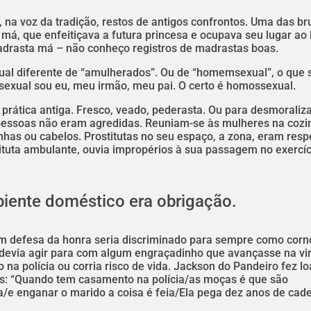
, na voz da tradição, restos de antigos confrontos. Uma das br
á, que enfeitiçava a futura princesa e ocupava seu lugar ao 
adrasta má – não conheço registros de madrastas boas.
al diferente de “amulherados”. Ou de “homemsexual”, o que
sexual sou eu, meu irmão, meu pai. O certo é homossexual.
prática antiga. Fresco, veado, pederasta. Ou para desmoraliza
 pessoas não eram agredidas. Reuniam-se às mulheres na cozi
as ou cabelos. Prostitutas no seu espaço, a zona, eram resp
ituta ambulante, ouvia impropérios à sua passagem no exercíc
biente doméstico era obrigação.
em defesa da honra seria discriminado para sempre como cor
devia agir para com algum engraçadinho que avançasse na vi
na polícia ou corria risco de vida. Jackson do Pandeiro fez loa
das: “Quando tem casamento na polícia/as moças é que são
/e enganar o marido a coisa é feia/Ela pega dez anos de cade