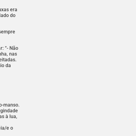
uxas era
lado do
 sempre
r: “- Não
nha, nas
eitadas.
io da
no-manso.
rgindade
s à lua,
ia/e o