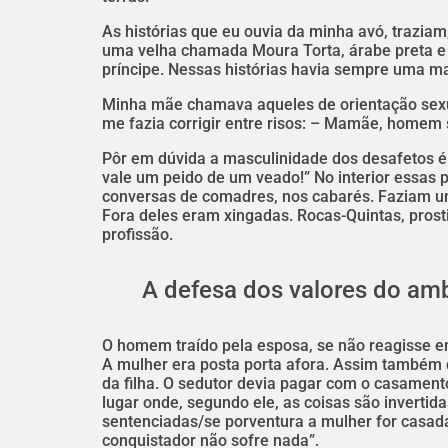
As histórias que eu ouvia da minha avó, traziam
uma velha chamada Moura Torta, árabe preta e m
príncipe. Nessas histórias havia sempre uma m
Minha mãe chamava aqueles de orientação sexu
me fazia corrigir entre risos: – Mamãe, homem 
Pôr em dúvida a masculinidade dos desafetos é 
vale um peido de um veado!” No interior essas
conversas de comadres, nos cabarés. Faziam unh
Fora deles eram xingadas. Rocas-Quintas, prost
profissão.
A defesa dos valores do am
O homem traído pela esposa, se não reagisse 
A mulher era posta porta afora. Assim também 
da filha. O sedutor devia pagar com o casamento 
lugar onde, segundo ele, as coisas são inverti
sentenciadas/se porventura a mulher for casada
conquistador não sofre nada”.