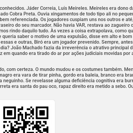
conhecidos. Jáder Correia, Luís Meireles. Meireles era dono d
hado Cobra Preta. Ouvia xingamentos de todo tipo ali no pequ
em referenciada. Os jogadores cuspiam uns nos outros e até
raseiro do seu marcador. Não havia VAR, restava ao zagueiro 
ávamos rindo daquilo tudo. Às vezes a coisa extrapolava, como q
ue queria saber o motivo de uma expulsão, disse em alto e bo
essas e outras, Biró era um jogador prevenido. Sempre, antes
ádia? João Machado fazia da irreverência o atrativo principal 
 em quando era tirado do ar por ações judiciais movidas por
ido, com certeza. O mundo mudou e os costumes também. Men
magro era vara de tirar pinha, gordo era baleia, branco era bra
a neguinho. Se revelasse alguma deficiência cognitiva era bur
eta era santa do pau oco, rapaz direito era metido a sebo. Ou