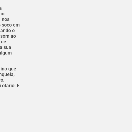
a
eno
, nos
o soco em
uando o
m som ao
 de
da sua
 algum
ino que
nquela,
ro,
 otário. E