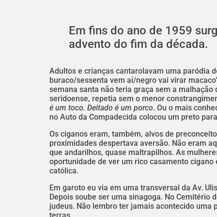
Em fins do ano de 1959 surg
advento do fim da década.
Adultos e crianças cantarolavam uma paródia de
buraco/sessenta vem aí/negro vai virar macaco
semana santa não teria graça sem a malhação do
seridoense, repetia sem o menor constrangime
é um toco. Deitado é um porco
. Ou o mais conhe
no Auto da Compadecida colocou um preto para r
Os ciganos eram, também, alvos de preconceito
proximidades despertava aversão. Não eram aqu
que andarilhos, quase maltrapilhos. As mulhere
oportunidade de ver um rico casamento cigano e
católica.
Em garoto eu via em uma transversal da Av. Uli
Depois soube ser uma sinagoga. No Cemitério do
judeus. Não lembro ter jamais acontecido uma 
terras.