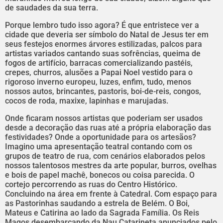
de saudades da sua terra.
Porque lembro tudo isso agora? É que entristece ver a
cidade que deveria ser símbolo do Natal de Jesus ter em
seus festejos enormes árvores estilizadas, palcos para
artistas variados cantando suas sofrências, queima de
fogos de artifício, barracas comercializando pastéis,
crepes, churros, alusões a Papai Noel vestido para o
rigoroso inverno europeu, luzes, enfim, tudo, menos
nossos autos, brincantes, pastoris, boi-de-reis, congos,
cocos de roda, maxixe, lapinhas e marujadas.
Onde ficaram nossos artistas que poderiam ser usados
desde a decoração das ruas até a própria elaboração das
festividades? Onde a oportunidade para os artesãos?
Imagino uma apresentação teatral contando com os
grupos de teatro de rua, com cenários elaborados pelos
nossos talentosos mestres da arte popular, burros, ovelhas
e bois de papel machê, bonecos ou coisa parecida. O
cortejo percorrendo as ruas do Centro Histórico.
Concluindo na área em frente à Catedral. Com espaço para
as Pastorinhas saudando a estrela de Belém. O Boi,
Mateus e Catirina ao lado da Sagrada Família. Os Reis
Magos desembarcando da Nau Catarineta anunciados pelo