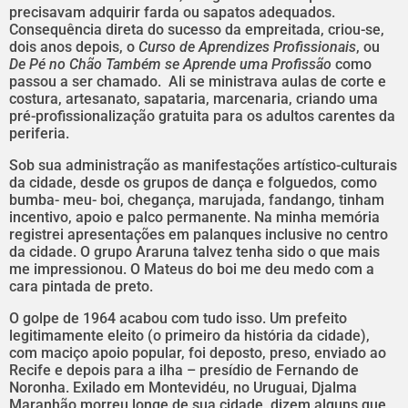
precisavam adquirir farda ou sapatos adequados.
Consequência direta do sucesso da empreitada, criou-se,
dois anos depois, o
Curso de Aprendizes Profissionais
, ou
De Pé no Chão Também se Aprende uma Profissão
como
passou a ser chamado. Ali se ministrava aulas de corte e
costura, artesanato, sapataria, marcenaria, criando uma
pré-profissionalização gratuita para os adultos carentes da
periferia.
Sob sua administração as manifestações artístico-culturais
da cidade, desde os grupos de dança e folguedos, como
bumba- meu- boi, chegança, marujada, fandango, tinham
incentivo, apoio e palco permanente. Na minha memória
registrei apresentações em palanques inclusive no centro
da cidade. O grupo Araruna talvez tenha sido o que mais
me impressionou. O Mateus do boi me deu medo com a
cara pintada de preto.
O golpe de 1964 acabou com tudo isso. Um prefeito
legitimamente eleito (o primeiro da história da cidade),
com maciço apoio popular, foi deposto, preso, enviado ao
Recife e depois para a ilha – presídio de Fernando de
Noronha. Exilado em Montevidéu, no Uruguai, Djalma
Maranhão morreu longe de sua cidade, dizem alguns que