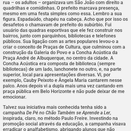
rua – os adultos – organizava um São João com direito a
quadrilhas e comidinhas. O prefeito marcava presença,
mesmo em uma festa simples como essa. Lembro a sua
figura. Espadaúdo, chapéu na cabeça. Acho que por isso os
desafetos o chamavam de prefeito do subúrbio. Fui
usuário das quadras esportivas que ele fez construir nos
bairros, junto com parquinhos, bibliotecas e telefones
públicos. Sua ligação com as artes populares levou-o a
criar o conceito de Praças de Cultura, que culminou com a
construção da Galeria do Povo e a Concha Acústica da
Praça André de Albuquerque, no centro da cidade. A
Concha Acústica era composta de biblioteca (sempre
bibliotecas) de um lado, lanchonete no outro, e, na parte
superior, local para apresentações diversas. Vi, por
exemplo, Cauby Peixoto e Ângela Maria cantarem nesse
palco. Anos depois vi a dupla mais uma vez cantando em
praça pública em Belo Horizonte e não pude deixar de me
emocionar.
Talvez sua iniciativa mais conhecida tenha sido a
campanha
De Pé no Chão Também se Aprende a Ler
,
inspirada, claro, no método Paulo Freire. Investindo na
promoção social através da educação, a campanha visava
erradicar o analfabetismo, abrigando alunos que não