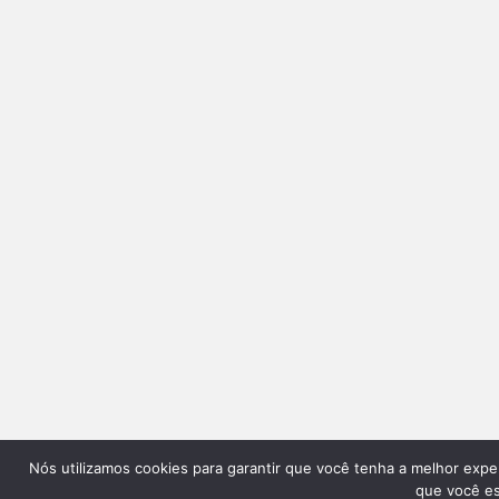
Nós utilizamos cookies para garantir que você tenha a melhor expe
que você est