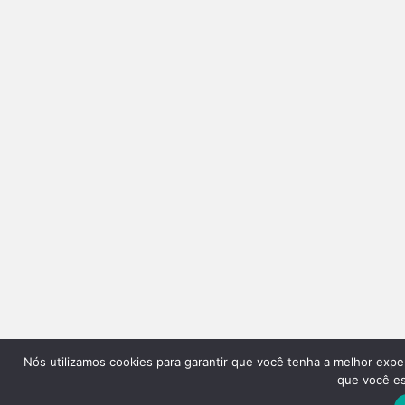
Nós utilizamos cookies para garantir que você tenha a melhor expe
que você est