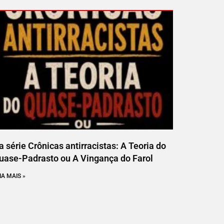
a série Crônicas antirracistas: A Teoria do
uase-Padrasto ou A Vingança do Farol
IA MAIS »