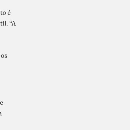
to é
il. “A
 os
 e
a