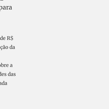
para
 de R$
ição da
obre a
des das
gada