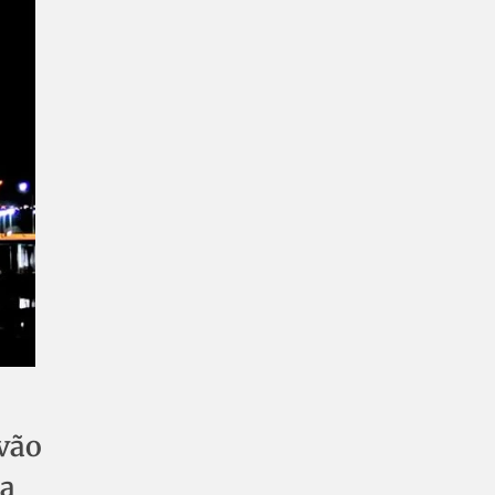
 vão
na