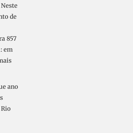
 Neste
nto de
ra 857
u: em
mais
ue ano
s
 Rio