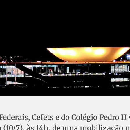
Federais, Cefets e do Colégio Pedro II
a (10/7), às 14h, de uma mobilização 