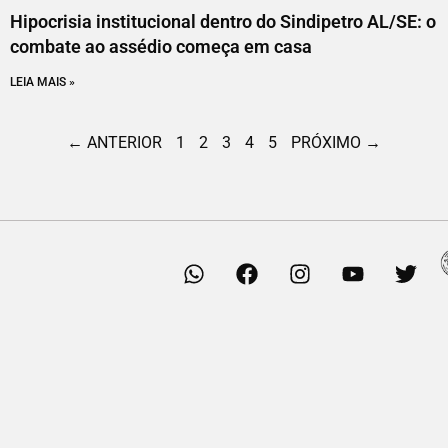
Hipocrisia institucional dentro do Sindipetro AL/SE: o
combate ao assédio começa em casa
LEIA MAIS »
← ANTERIOR
1
2
3
4
5
PRÓXIMO →