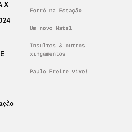
A X
Forró na Estação
2024
Um novo Natal
Insultos & outros
xingamentos
 E
Paulo Freire vive!
ação