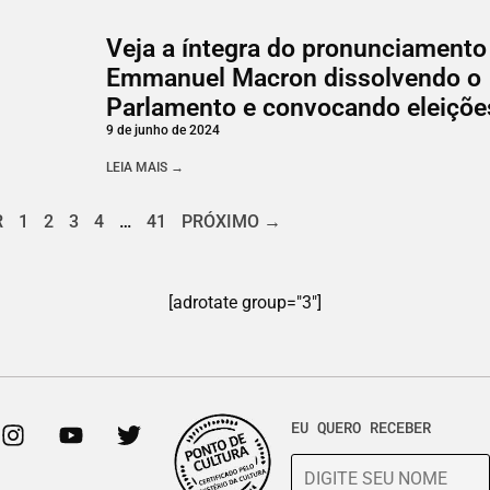
Veja a íntegra do pronunciamento
Emmanuel Macron dissolvendo o
Parlamento e convocando eleiçõe
9 de junho de 2024
LEIA MAIS →
R
1
2
3
4
…
41
PRÓXIMO →
[adrotate group="3"]
EU QUERO RECEBER