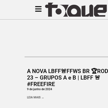
A NOVA LBFF🚨FFWS BR 🏆RO
23 – GRUPOS A e B | LBFF 🚨
#FREEFIRE
9 de junho de 2024
LEIA MAIS →