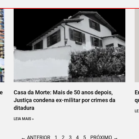
ce
Casa da Morte: Mais de 50 anos depois,
E
Justiça condena ex-militar por crimes da
q
ditadura
LE
LEIA MAIS »
← ANTERIOR
1
2
3
4
5
PRÓXIMO →