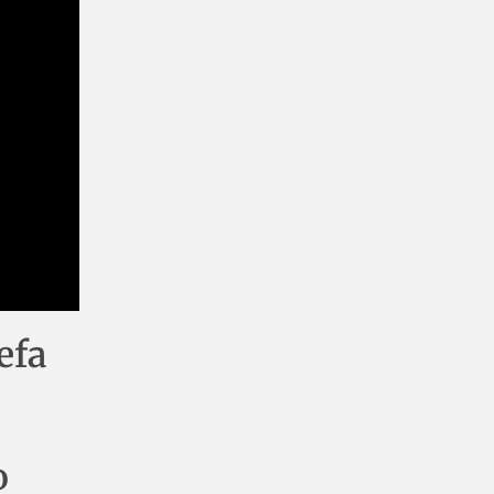
efa
o