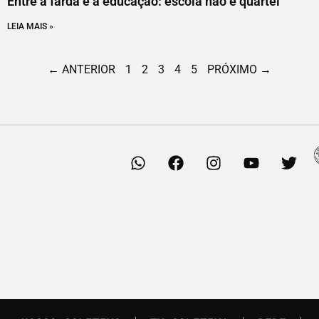
Entre a farda e a educação: escola não é quartel
LEIA MAIS »
← ANTERIOR
1
2
3
4
5
PRÓXIMO →