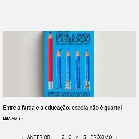
Entre a farda e a educação: escola não é quartel
LEIA MAIS »
← ANTERIOR
1
2
3
4
5
PRÓXIMO →