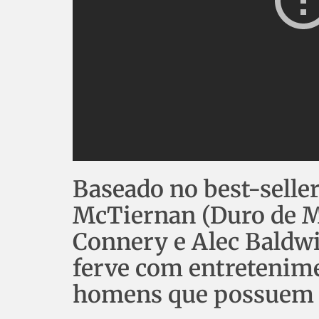
Baseado no best-selle
McTiernan (Duro de Ma
Connery e Alec Baldw
ferve com entretenime
homens que possuem o 