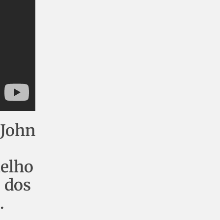
 John
melho
 dos
.