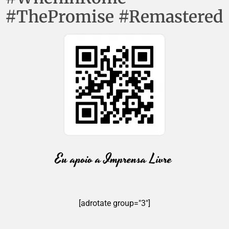
#ThePromise #Remastered
[adrotate group="3"]