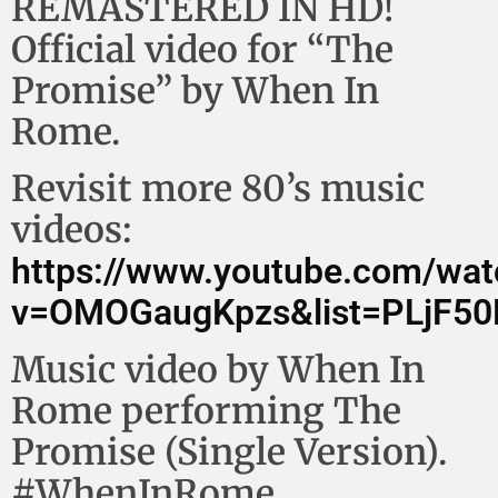
REMASTERED IN HD!
Official video for “The
Promise” by When In
Rome.
Revisit more 80’s music
videos:
https://www.youtube.com/wat
v=OMOGaugKpzs&list=PLjF50
Music video by When In
Rome performing The
Promise (Single Version).
#WhenInRome