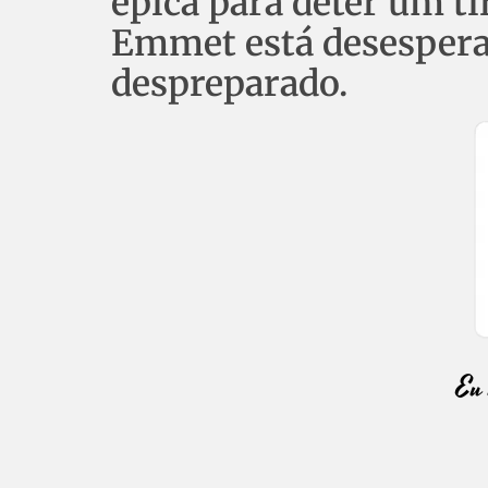
épica para deter um t
Emmet está desespera
despreparado.