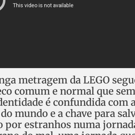
longa metragem da LEGO segu
co comum e normal que sem
identidade é confundida com 
do mundo e a chave para salv
o por estranhos numa jornad