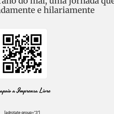
irano do mal, uma jornada qu
damente e hilariamente
[adrotate group="3"]