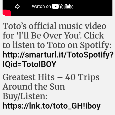
Toto’s official music video
for ‘I’ll Be Over You’. Click
to listen to Toto on Spotify:
http://smarturl.it/TotoSpotify?
IQid=TotoIBOY
Greatest Hits – 40 Trips
Around the Sun
Buy/Listen:
https://lnk.to/toto_GH!iboy