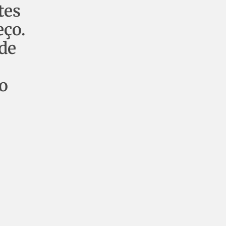
tes
eço.
de
o