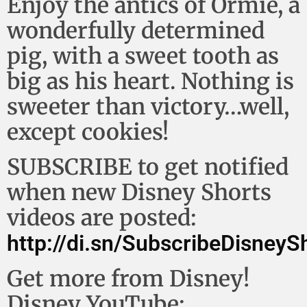
Enjoy the antics of Ormie, a
wonderfully determined
pig, with a sweet tooth as
big as his heart. Nothing is
sweeter than victory…well,
except cookies!
SUBSCRIBE to get notified
when new Disney Shorts
videos are posted:
http://di.sn/SubscribeDisneyS
Get more from Disney!
Disney YouTube: