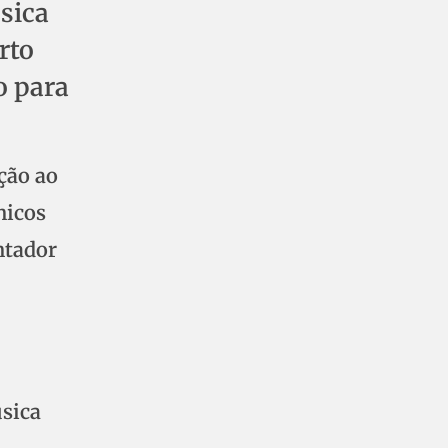
sica
rto
o para
ção ao
nicos
ntador
úsica