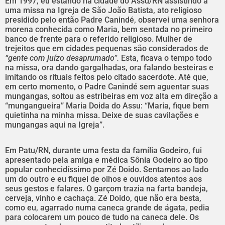
Em 1997, eu estando na cidade do Assu/RN assistindo a
uma missa na Igreja de São João Batista, ato religioso
presidido pelo então Padre Canindé, observei uma senhora
morena conhecida como Maria, bem sentada no primeiro
banco de frente para o referido religioso. Mulher de
trejeitos que em cidades pequenas são considerados de
“gente com juízo desaprumado”.
Esta, ficava o tempo todo
na missa, ora dando gargalhadas, ora falando besteiras e
imitando os rituais feitos pelo citado sacerdote. Até que,
em certo momento, o Padre Canindé sem aguentar suas
mungangas, soltou as estribeiras em voz alta em direção a
“mungangueira” Maria Doida do Assu: “Maria, fique bem
quietinha na minha missa. Deixe de suas cavilações e
mungangas aqui na Igreja”.
Em Patu/RN, durante uma festa da família Godeiro, fui
apresentado pela amiga e médica Sônia Godeiro ao tipo
popular conhecidíssimo por Zé Doido. Sentamos ao lado
um do outro e eu fiquei de olhos e ouvidos atentos aos
seus gestos e falares. O garçom trazia na farta bandeja,
cerveja, vinho e cachaça. Zé Doido, que não era besta,
como eu, agarrado numa caneca grande de ágata, pedia
para colocarem um pouco de tudo na caneca dele. Os