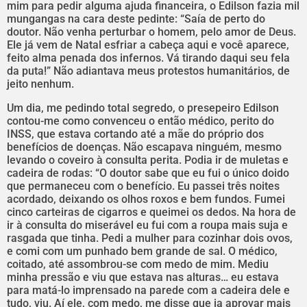
mim para pedir alguma ajuda financeira, o Edilson fazia mil
mungangas na cara deste pedinte: “Saía de perto do
doutor. Não venha perturbar o homem, pelo amor de Deus.
Ele já vem de Natal esfriar a cabeça aqui e você aparece,
feito alma penada dos infernos. Vá tirando daqui seu fela
da puta!” Não adiantava meus protestos humanitários, de
jeito nenhum.
Um dia, me pedindo total segredo, o presepeiro Edilson
contou-me como convenceu o então médico, perito do
INSS, que estava cortando até a mãe do próprio dos
benefícios de doenças. Não escapava ninguém, mesmo
levando o coveiro à consulta perita. Podia ir de muletas e
cadeira de rodas: “O doutor sabe que eu fui o único doido
que permaneceu com o benefício. Eu passei três noites
acordado, deixando os olhos roxos e bem fundos. Fumei
cinco carteiras de cigarros e queimei os dedos. Na hora de
ir à consulta do miserável eu fui com a roupa mais suja e
rasgada que tinha. Pedi a mulher para cozinhar dois ovos,
e comi com um punhado bem grande de sal. O médico,
coitado, até assombrou-se com medo de mim. Mediu
minha pressão e viu que estava nas alturas… eu estava
para matá-lo imprensado na parede com a cadeira dele e
tudo, viu. Aí ele, com medo, me disse que ia aprovar mais