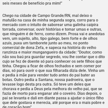
seis meses de benefício pra mim!”
Chego na cidade de Campo Grande/RN, mal deixo o
matulão na casa de minha segunda sogra, corro para o
mercado com o intuito de saborear uma galinha caipira
torrada, conversar, ouvir histórias e tomar umas e outras,
que ninguém é de ferro, como dizem. Prosa vai e anedotas
vem, um sujeito, alto, tipo galego, bem forte e de olhos
azuis, puxa um tamborete junto ao meu, no ponto
comercial de dona Zefa, e sapeca na história do velho
ranzinza e maior mungangueiro da cidade: “Doutor, como
não sou baú pra guardar segredo, vou lhe contar que o dito
cujo se fez de doente só para conhecer os sete filhos que
tinha. Chegou a ficar de olhos fechados e sem comer por
dias, só para ouvir o que sua filharada dizia dele. Vinha um
e pedia à mãe para vender tudo antes do pai bater as
botas. Outro pedia a Santana, nossa padroeira, que o
levasse logo desta pra outra. Só teve um deles que
chorava e pedia a Deus pela melhora do velho pai, que se
fazia de morto para enganar até o coveiro. Dias depois, o
pai se levanta e dali em diante passa a ajudar o único filho
que dele gostava e merecia, até porque era o mais pobre e
de coração bom”.