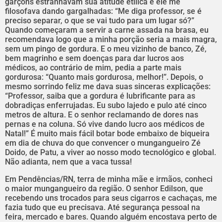
garçons estranhavam sua atitude etílica e ele me
filosofava dando gargalhadas: “Me diga professor, se é
preciso separar, o que se vai tudo para um lugar só?”
Quando começaram a servir a carne assada na brasa, eu
recomendava logo que a minha porção seria a mais magra,
sem um pingo de gordura. E o meu vizinho de banco, Zé,
bem magrinho e sem doenças para dar lucros aos
médicos, ao contrário de mim, pedia a parte mais
gordurosa: “Quanto mais gordurosa, melhor!”. Depois, o
mesmo sorrindo feliz me dava suas sinceras explicações:
“Professor, saiba que a gordura é lubrificante para as
dobradiças enferrujadas. Eu subo lajedo e pulo até cinco
metros de altura. E o senhor reclamando de dores nas
pernas e na coluna. Só vive dando lucro aos médicos de
Natal!” É muito mais fácil botar bode embaixo de biqueira
em dia de chuva do que convencer o mungangueiro Zé
Doido, de Patu, a viver ao nosso modo tecnológico e global.
Não adianta, nem que a vaca tussa!
Em Pendências/RN, terra de minha mãe e irmãos, conheci
o maior mungangueiro da região. O senhor Edilson, que
recebendo uns trocados para seus cigarros e cachaças, me
fazia tudo que eu precisava. Até segurança pessoal na
feira, mercado e bares. Quando alguém encostava perto de