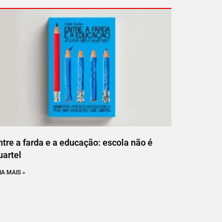
ntre a farda e a educação: escola não é
uartel
IA MAIS »