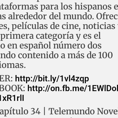
ataformas para los hispanos 
as alrededor del mundo. Ofre
, películas de cine, noticias
primera categoría y es el
do en español número dos
ndo contenido a más de 100
diomas.
ER:
http://bit.ly/1vl4zqp
EBOOK:
http://on.fb.me/1EWlDo
/1xR1rlI
Capítulo 34 | Telemundo Nove