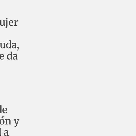
ujer
iuda,
e da
de
ión y
 a