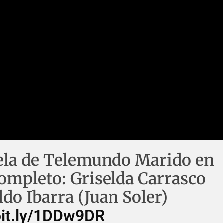
ovela de Telemundo Marido en
completo: Griselda Carrasco
do Ibarra (Juan Soler)
/bit.ly/1DDw9DR