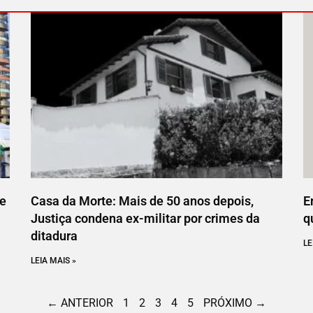
ce
Casa da Morte: Mais de 50 anos depois,
E
Justiça condena ex-militar por crimes da
q
ditadura
LE
LEIA MAIS »
← ANTERIOR
1
2
3
4
5
PRÓXIMO →