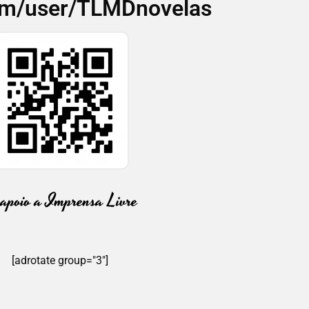
om/user/TLMDnovelas
[adrotate group="3"]