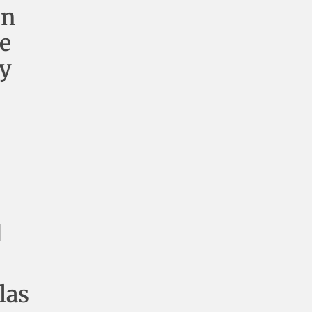
en
ce
 y
l
las