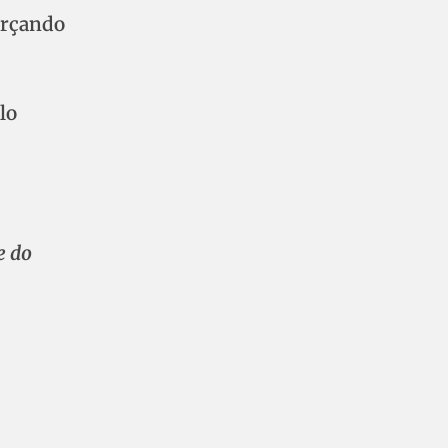
orçando
lo
e do