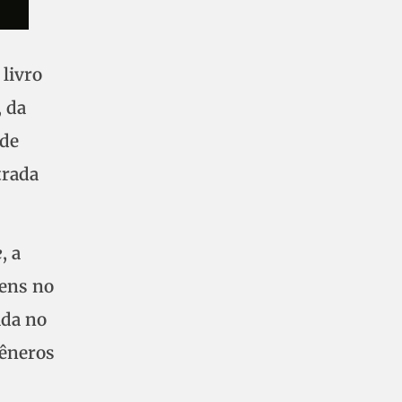
livro
, da
 de
trada
e
, a
gens no
ada no
gêneros