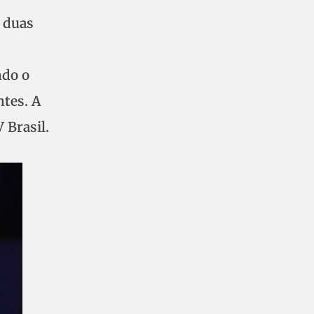
e duas
ndo o
tes. A
 Brasil.