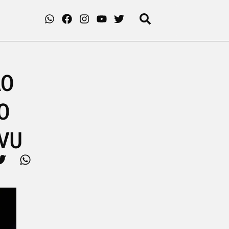
ÃO
O
VU