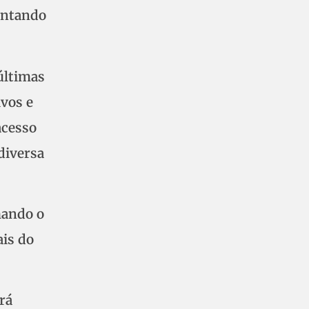
entando
últimas
vos e
acesso
diversa
mando o
ais do
rá