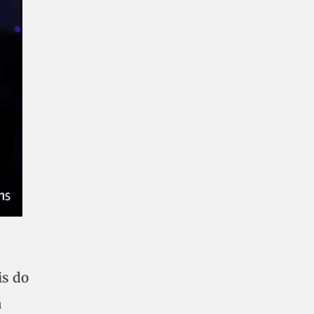
is do
a