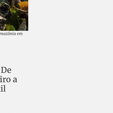
 Amazônia em
 De
iro a
il