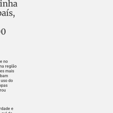
tinha
aís,
00
le no
na região
res mais
cabam
o uso do
ropas
trou
erdade e