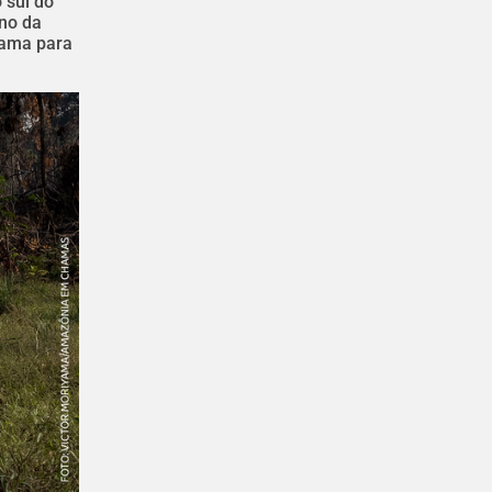
 sul do
no da
grama para