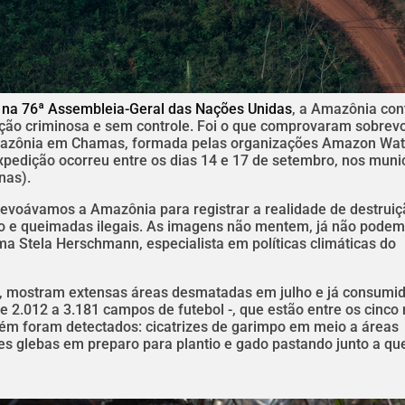
 na 76ª Assembleia-Geral das Nações Unidas
, a Amazônia con
ção criminosa e sem controle. Foi o que comprovaram sobrev
mazônia em Chamas, formada pelas organizações Amazon Wat
xpedição ocorreu entre os dias 14 e 17 de setembro, nos muni
nas).
evoávamos a Amazônia para registrar a realidade de destruiç
o e queimadas ilegais. As imagens não mentem, já não podem
a Stela Herschmann, especialista em políticas climáticas do
je, mostram extensas áreas desmatadas em julho e já consumi
e 2.012 a 3.181 campos de futebol -, que estão entre os cinco
 foram detectados: cicatrizes de garimpo em meio a áreas
des glebas em preparo para plantio e gado pastando junto a q