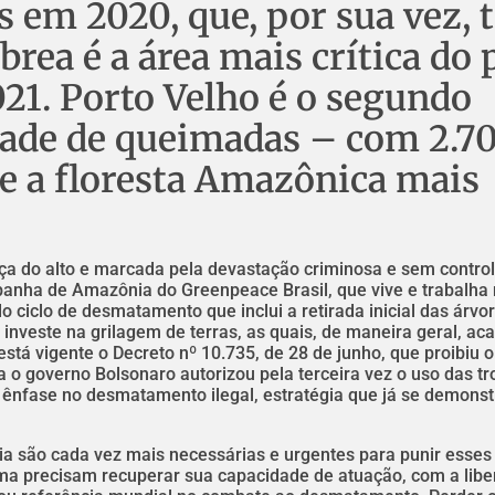
em 2020, que, por sua vez, 
rea é a área mais crítica do p
21. Porto Velho é o segundo
ade de queimadas – com 2.7
de a floresta Amazônica mais
aça do alto e marcada pela devastação criminosa e sem contro
panha de Amazônia do Greenpeace Brasil, que vive e trabalha 
do ciclo de desmatamento que inclui a retirada inicial das árvo
m investe na grilagem de terras, as quais, de maneira geral, a
stá vigente o Decreto nº 10.735, de 28 de junho, que proibiu 
 o governo Bolsonaro autorizou pela terceira vez o uso das t
 ênfase no desmatamento ilegal, estratégia que já se demons
ia são cada vez mais necessárias e urgentes para punir esses
ama precisam recuperar sua capacidade de atuação, com a lib