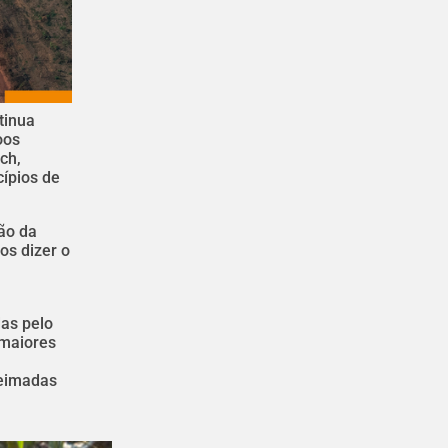
tinua
oos
ch,
cípios de
ão da
os dizer o
das pelo
 maiores
ueimadas