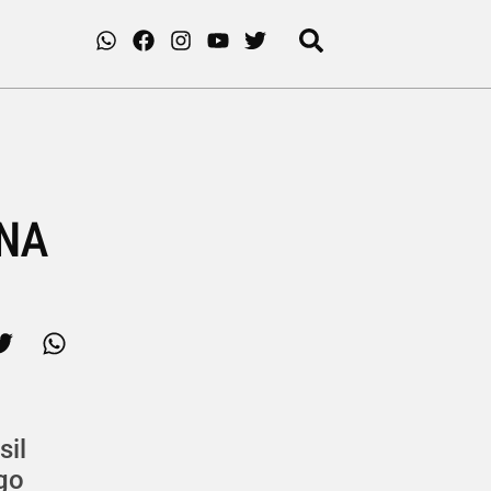
NA
sil
go