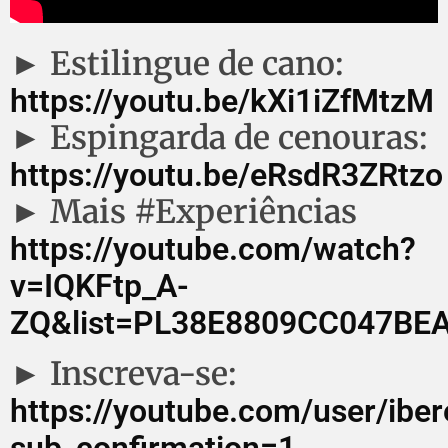
► Estilingue de cano:
https://youtu.be/kXi1iZfMtzM
► Espingarda de cenouras:
https://youtu.be/eRsdR3ZRtzo
► Mais #Experiências
https://youtube.com/watch?
v=IQKFtp_A-
ZQ&list=PL38E8809CC047BE
► Inscreva-se:
https://youtube.com/user/iber