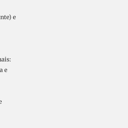
nte) e
ais:
a e
e