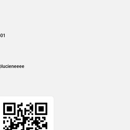
o01
lucieneeee