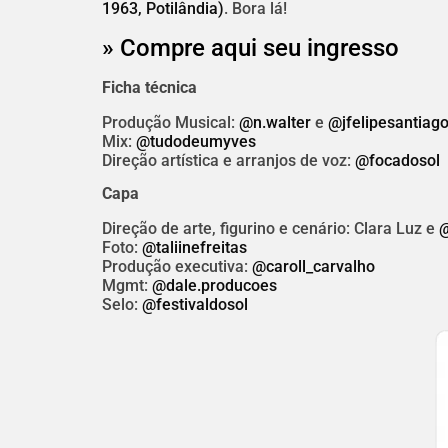
1963, Potilândia)
. Bora lá!
» Compre aqui seu ingresso
Ficha técnica
Produção Musical:
@n.walter
e
@jfelipesantiag
Mix:
@tudodeumyves
Direção artística e arranjos de voz:
@focadosol
Capa
Direção de arte, figurino e cenário: Clara Luz e
@
Foto:
@taliinefreitas
Produção executiva:
@caroll_carvalho
Mgmt:
@dale.producoes
Selo:
@festivaldosol