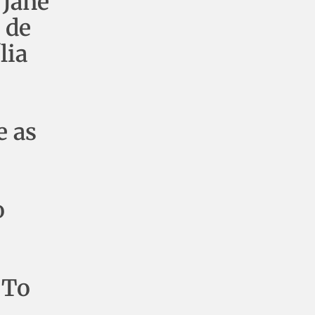
“Jane
 de
lia
e as
o
 To