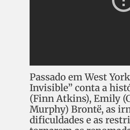
Passado em West York
Invisible” conta a hist
(Finn Atkins), Emily (
Murphy) Brontë, as i
dificuldades e as rest