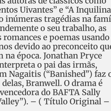
 autoras de clássicos como 
ntos Uivantes” e “A Inquilina
do inúmeras tragédias na famí
ndemente o seu trabalho, as
s romances e poemas usando
os devido ao preconceito qu
m na época. Jonathan Pryce
terpreta o pai das irmãs,
m Nagaitis (“Banished”) faz 
 delas, Branwell. O drama é
a vencedora do BAFTA Sally
lley”). – ( Título Original –