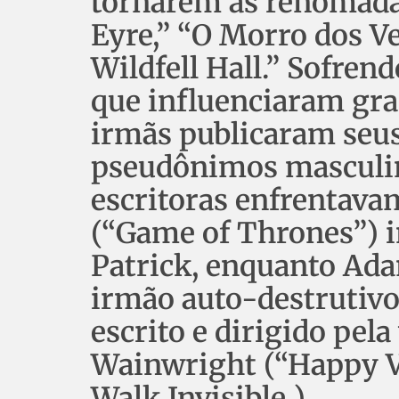
tornarem as renomadas
Eyre,” “O Morro dos Ve
Wildfell Hall.” Sofren
que influenciaram gra
irmãs publicaram seu
pseudônimos masculin
escritoras enfrentava
(“Game of Thrones”) in
Patrick, enquanto Ada
irmão auto-destrutivo
escrito e dirigido pel
Wainwright (“Happy Va
Walk Invisible )