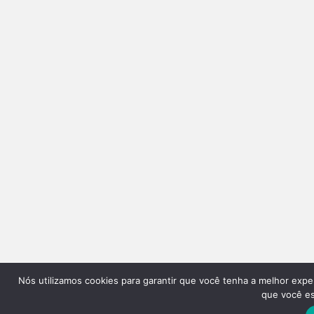
Nós utilizamos cookies para garantir que você tenha a melhor expe
que você est