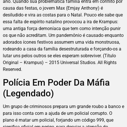
ano. Quando sua problemática família entra em conflito por
causa das festas, o jovem Max (Emjay Anthony) é
desiludido e vira as costas para o Natal. Pouco ele sabe que
essa falta de espírito natalino provocou a ira de Krampus:
uma antiga força demoníaca que tem como intenção punir
os que não acreditam. Um pandemônio é causado enquanto
adorados ícones festivos assumem uma vida monstruosa,
rodeando a casa da família desestruturada e forçando-os a
lutar uns pelos outros se eles esperam sobreviver. (Título
Original – Krampus) – 2015 Universal Studios. All Rights
Reserved.
Polícia Em Poder Da Máfia
(Legendado)
Um grupo de criminosos prepara um grande roubo a banco e
para isso conta com a ajuda de um policial corrupto. O
plano é matar um policial, forjando um código 999, que
significa oficial em perigo, para desviar a atenção do