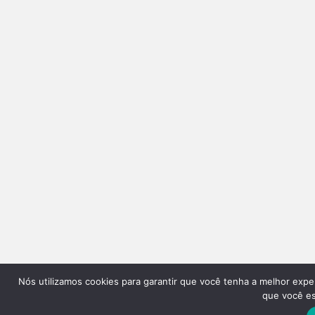
Nós utilizamos cookies para garantir que você tenha a melhor expe
que você est