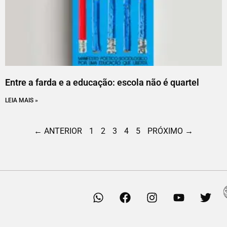
Entre a farda e a educação: escola não é quartel
LEIA MAIS »
← ANTERIOR
1
2
3
4
5
PRÓXIMO →