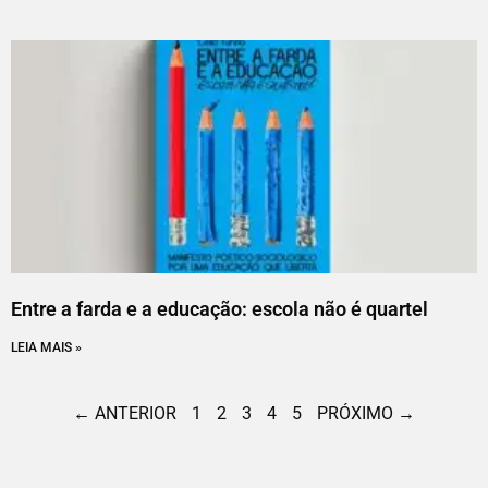
Entre a farda e a educação: escola não é quartel
LEIA MAIS »
← ANTERIOR
1
2
3
4
5
PRÓXIMO →