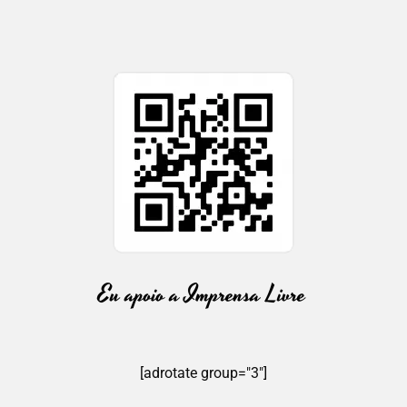
[adrotate group="3"]