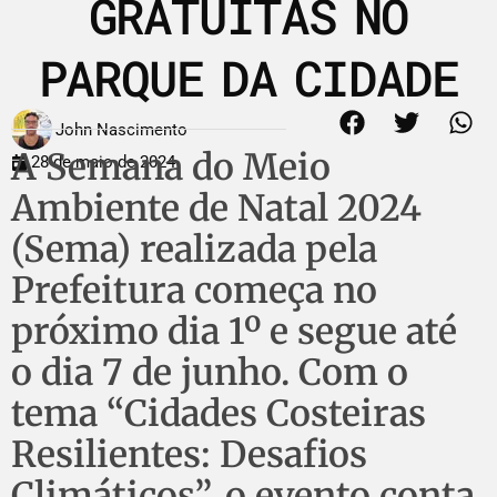
GRATUITAS NO
PARQUE DA CIDADE
John Nascimento
A Semana do Meio
28 de maio de 2024
Ambiente de Natal 2024
(Sema) realizada pela
Prefeitura começa no
próximo dia 1º e segue até
o dia 7 de junho. Com o
tema “Cidades Costeiras
Resilientes: Desafios
Climáticos”, o evento conta