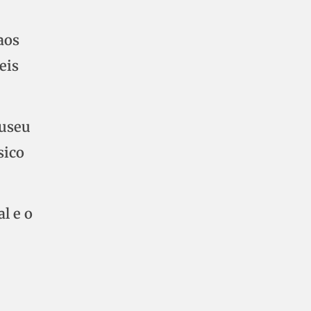
e
aos
eis
Museu
sico
l e o