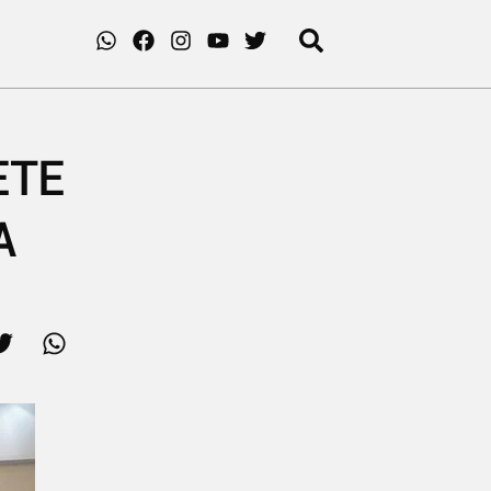
ETE
A