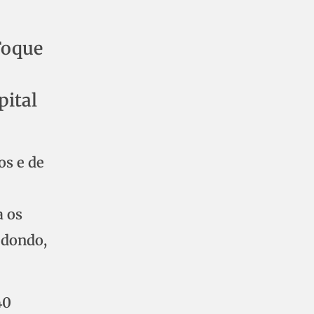
Foque
pital
os e de
a os
edondo,
40