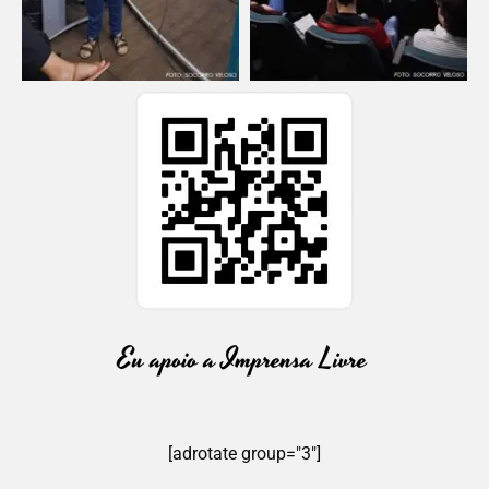
[adrotate group="3"]